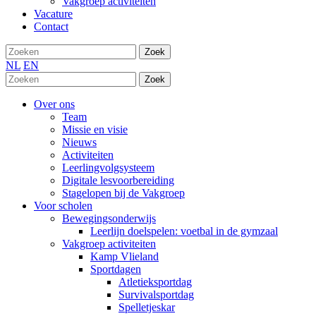
Vakgroep activiteiten
Vacature
Contact
Zoek
NL
EN
Zoek
Over ons
Team
Missie en visie
Nieuws
Activiteiten
Leerlingvolgsysteem
Digitale lesvoorbereiding
Stagelopen bij de Vakgroep
Voor scholen
Bewegingsonderwijs
Leerlijn doelspelen: voetbal in de gymzaal
Vakgroep activiteiten
Kamp Vlieland
Sportdagen
Atletieksportdag
Survivalsportdag
Spelletjeskar