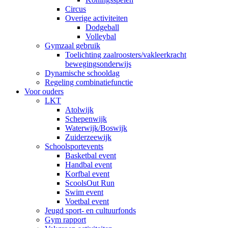
Circus
Overige activiteiten
Dodgeball
Volleybal
Gymzaal gebruik
Toelichting zaalroosters/vakleerkracht
bewegingsonderwijs
Dynamische schooldag
Regeling combinatiefunctie
Voor ouders
LKT
Atolwijk
Schepenwijk
Waterwijk/Boswijk
Zuiderzeewijk
Schoolsportevents
Basketbal event
Handbal event
Korfbal event
ScoolsOut Run
Swim event
Voetbal event
Jeugd sport- en cultuurfonds
Gym rapport