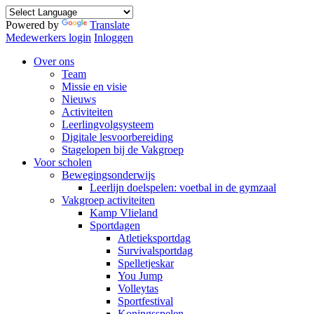
Powered by
Translate
Medewerkers login
Inloggen
Over ons
Team
Missie en visie
Nieuws
Activiteiten
Leerlingvolgsysteem
Digitale lesvoorbereiding
Stagelopen bij de Vakgroep
Voor scholen
Bewegingsonderwijs
Leerlijn doelspelen: voetbal in de gymzaal
Vakgroep activiteiten
Kamp Vlieland
Sportdagen
Atletieksportdag
Survivalsportdag
Spelletjeskar
You Jump
Volleytas
Sportfestival
Koningsspelen