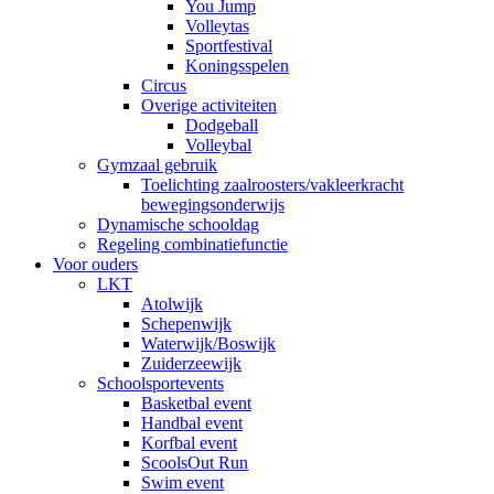
You Jump
Volleytas
Sportfestival
Koningsspelen
Circus
Overige activiteiten
Dodgeball
Volleybal
Gymzaal gebruik
Toelichting zaalroosters/vakleerkracht
bewegingsonderwijs
Dynamische schooldag
Regeling combinatiefunctie
Voor ouders
LKT
Atolwijk
Schepenwijk
Waterwijk/Boswijk
Zuiderzeewijk
Schoolsportevents
Basketbal event
Handbal event
Korfbal event
ScoolsOut Run
Swim event