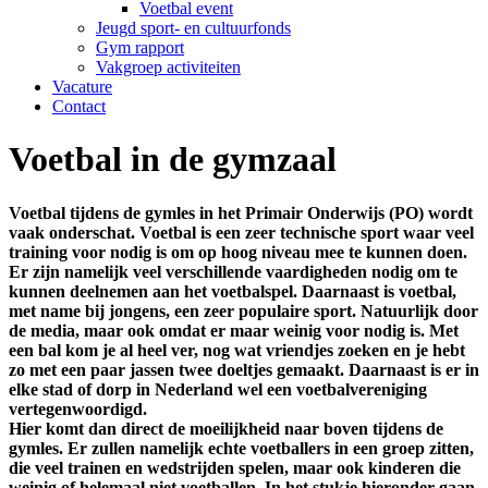
Voetbal event
Jeugd sport- en cultuurfonds
Gym rapport
Vakgroep activiteiten
Vacature
Contact
Voetbal in de gymzaal
Voetbal tijdens de gymles in het Primair Onderwijs (PO) wordt
vaak onderschat. Voetbal is een zeer technische sport waar veel
training voor nodig is om op hoog niveau mee te kunnen doen.
Er zijn namelijk veel verschillende vaardigheden nodig om te
kunnen deelnemen aan het voetbalspel. Daarnaast is voetbal,
met name bij jongens, een zeer populaire sport. Natuurlijk door
de media, maar ook omdat er maar weinig voor nodig is. Met
een bal kom je al heel ver, nog wat vriendjes zoeken en je hebt
zo met een paar jassen twee doeltjes gemaakt. Daarnaast is er in
elke stad of dorp in Nederland wel een voetbalvereniging
vertegenwoordigd.
Hier komt dan direct de moeilijkheid naar boven tijdens de
gymles. Er zullen namelijk echte voetballers in een groep zitten,
die veel trainen en wedstrijden spelen, maar ook kinderen die
weinig of helemaal niet voetballen. In het stukje hieronder gaan