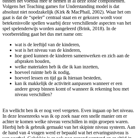
binnen het voetbal mee te nemen in al deze losse componenten.
Volgens het Teaching games for Understanding model is dat
absoluut niet noodzakelijk (Kirk & MacPhail, 2002). Waar het om
gaat is dat de “speler” centraal staat en er gekozen wordt voor
betekenisvolle spellen waarbij deze verschillende aspecten van het
spel spelenderwijs worden aangeleerd (Brink, 2018). In de
voorbereiding gaat het dus met name om:
wat is de leeftijd van de kinderen,
wat is het niveau van de kinderen,
hoe goed kunnen de kinderen samenwerken en zich aan de
afspraken houden,
welke materialen heb ik die ik kan inzetten,
hoeveel ruimte heb ik nodig,
hoeveel lessen en tijd ga ik hieraan besteden,
kan ik makkelijk de activiteit aanpassen wanneer er een
andere groep binnen komt of wanneer ik rekening hou met
niveau verschillen?
En wellicht ben ik er nog veel vergeten. Even ingaan op het niveau.
In deze lessenreeks was ik op zoek naar een snelle manier om er
achter te komen welke niveau verschillen in mijn groepen waren.
Hierbij heb ik gebruik gemaakt van het skipiste niveau systeem. Aan
de hand van 4 vragen werd er bepaald wat het ervaringsniveau is