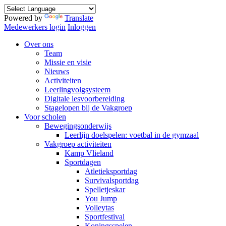
Powered by
Translate
Medewerkers login
Inloggen
Over ons
Team
Missie en visie
Nieuws
Activiteiten
Leerlingvolgsysteem
Digitale lesvoorbereiding
Stagelopen bij de Vakgroep
Voor scholen
Bewegingsonderwijs
Leerlijn doelspelen: voetbal in de gymzaal
Vakgroep activiteiten
Kamp Vlieland
Sportdagen
Atletieksportdag
Survivalsportdag
Spelletjeskar
You Jump
Volleytas
Sportfestival
Koningsspelen