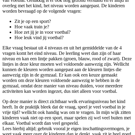
van voetbal. Gelukkig is er ook nog gezond verstand en er altijd in
overleg met het kind, het niveau worden aangepast. De kinderen
worden bevraagd op de volgende vragen:
Zit je op een sport?
Hoe vaak train je?
Hoe zet jij je in voor voetbal?
Hoe leuk vind jij voetbal?
Elke vraag bestaat uit 4 niveaus en uit het gemiddelde van de 4
vragen komt het eind niveau. De leerling weet dan zijn of haar
niveau en kan een lintje pakken (groen, blauw, rood of zwart). Deze
lintjes in deze kleur moeten wel voldoende aanwezig zijn. Wellicht
kunnen de kleuren worden aangepast aan de kleuren lintjes die
aanwezig zijn in de gymzaal. Er kan ook een keuze gemaakt
worden om deze kleuren voldoende aanwezig te hebben in de
gymzaal, omdat deze manier van niveau duiden, voor meerdere
activiteiten kan worden ingezet, dus niet alleen voor voetbal.
Op deze manier is direct zichtbaar welk ervaringsniveau het kind
heeft. In de praktijk bleek dat de vraag, speel je veel voetbal in je
vrije tijd? wellicht ook handig was om te vragen. In mijn wijk zitten
kinderen vaak niet op een sport, maar spelen zij wel veel buiten met
elkaar. Voetbal wordt dan veel gespeeld.
Lees hierbij altijd; gebruik vooral je eigen inschattingsvermogen, je
weet vaak meer over de kinderen dan je denkt, vaak zit je heel goed