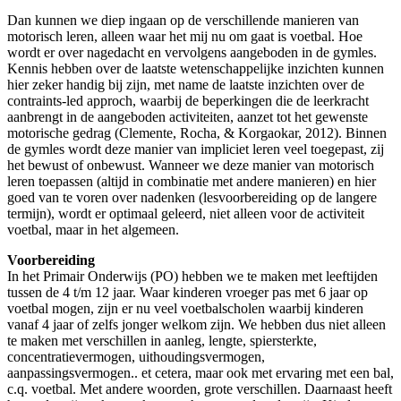
Dan kunnen we diep ingaan op de verschillende manieren van
motorisch leren, alleen waar het mij nu om gaat is voetbal. Hoe
wordt er over nagedacht en vervolgens aangeboden in de gymles.
Kennis hebben over de laatste wetenschappelijke inzichten kunnen
hier zeker handig bij zijn, met name de laatste inzichten over de
contraints-led approch, waarbij de beperkingen die de leerkracht
aanbrengt in de aangeboden activiteiten, aanzet tot het gewenste
motorische gedrag (Clemente, Rocha, & Korgaokar, 2012). Binnen
de gymles wordt deze manier van impliciet leren veel toegepast, zij
het bewust of onbewust. Wanneer we deze manier van motorisch
leren toepassen (altijd in combinatie met andere manieren) en hier
goed van te voren over nadenken (lesvoorbereiding op de langere
termijn), wordt er optimaal geleerd, niet alleen voor de activiteit
voetbal, maar in het algemeen.
Voorbereiding
In het Primair Onderwijs (PO) hebben we te maken met leeftijden
tussen de 4 t/m 12 jaar. Waar kinderen vroeger pas met 6 jaar op
voetbal mogen, zijn er nu veel voetbalscholen waarbij kinderen
vanaf 4 jaar of zelfs jonger welkom zijn. We hebben dus niet alleen
te maken met verschillen in aanleg, lengte, spiersterkte,
concentratievermogen, uithoudingsvermogen,
aanpassingsvermogen.. et cetera, maar ook met ervaring met een bal,
c.q. voetbal. Met andere woorden, grote verschillen. Daarnaast heeft