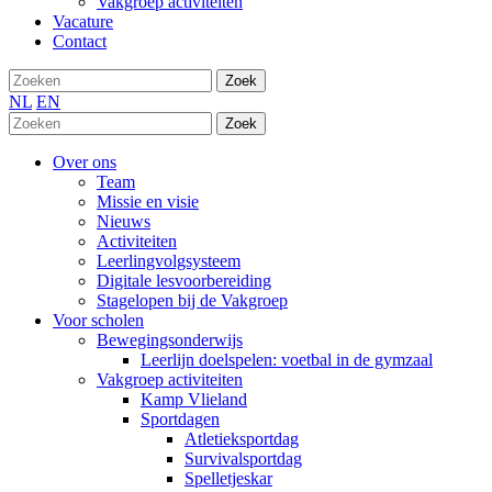
Vakgroep activiteiten
Vacature
Contact
Zoek
NL
EN
Zoek
Over ons
Team
Missie en visie
Nieuws
Activiteiten
Leerlingvolgsysteem
Digitale lesvoorbereiding
Stagelopen bij de Vakgroep
Voor scholen
Bewegingsonderwijs
Leerlijn doelspelen: voetbal in de gymzaal
Vakgroep activiteiten
Kamp Vlieland
Sportdagen
Atletieksportdag
Survivalsportdag
Spelletjeskar