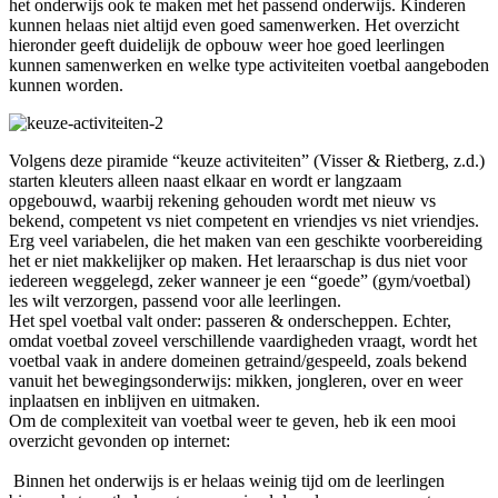
het onderwijs ook te maken met het passend onderwijs. Kinderen
kunnen helaas niet altijd even goed samenwerken. Het overzicht
hieronder geeft duidelijk de opbouw weer hoe goed leerlingen
kunnen samenwerken en welke type activiteiten voetbal aangeboden
kunnen worden.
Volgens deze piramide “keuze activiteiten” (Visser & Rietberg, z.d.)
starten kleuters alleen naast elkaar en wordt er langzaam
opgebouwd, waarbij rekening gehouden wordt met nieuw vs
bekend, competent vs niet competent en vriendjes vs niet vriendjes.
Erg veel variabelen, die het maken van een geschikte voorbereiding
het er niet makkelijker op maken. Het leraarschap is dus niet voor
iedereen weggelegd, zeker wanneer je een “goede” (gym/voetbal)
les wilt verzorgen, passend voor alle leerlingen.
Het spel voetbal valt onder: passeren & onderscheppen. Echter,
omdat voetbal zoveel verschillende vaardigheden vraagt, wordt het
voetbal vaak in andere domeinen getraind/gespeeld, zoals bekend
vanuit het bewegingsonderwijs: mikken, jongleren, over en weer
inplaatsen en inblijven en uitmaken.
Om de complexiteit van voetbal weer te geven, heb ik een mooi
overzicht gevonden op internet:
Binnen het onderwijs is er helaas weinig tijd om de leerlingen