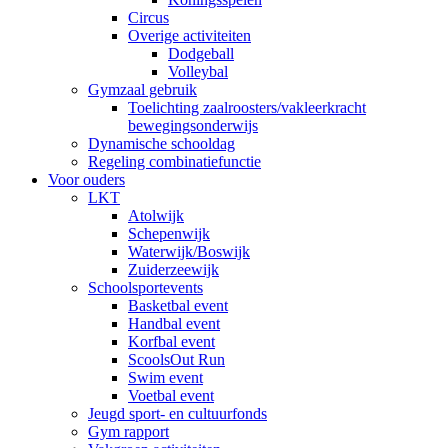
Circus
Overige activiteiten
Dodgeball
Volleybal
Gymzaal gebruik
Toelichting zaalroosters/vakleerkracht
bewegingsonderwijs
Dynamische schooldag
Regeling combinatiefunctie
Voor ouders
LKT
Atolwijk
Schepenwijk
Waterwijk/Boswijk
Zuiderzeewijk
Schoolsportevents
Basketbal event
Handbal event
Korfbal event
ScoolsOut Run
Swim event
Voetbal event
Jeugd sport- en cultuurfonds
Gym rapport