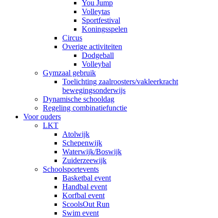
You Jump
Volleytas
Sportfestival
Koningsspelen
Circus
Overige activiteiten
Dodgeball
Volleybal
Gymzaal gebruik
Toelichting zaalroosters/vakleerkracht
bewegingsonderwijs
Dynamische schooldag
Regeling combinatiefunctie
Voor ouders
LKT
Atolwijk
Schepenwijk
Waterwijk/Boswijk
Zuiderzeewijk
Schoolsportevents
Basketbal event
Handbal event
Korfbal event
ScoolsOut Run
Swim event