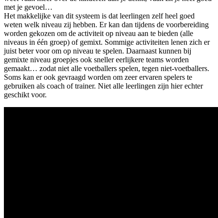
met je gevoel…
Het makkelijke van dit systeem is dat leerlingen zelf heel goed
weten welk niveau zij hebben. Er kan dan tijdens de voorbereiding
worden gekozen om de activiteit op niveau aan te bieden (alle
niveaus in één groep) of gemixt. Sommige activiteiten lenen zich er
juist beter voor om op niveau te spelen. Daarnaast kunnen bij
gemixte niveau groepjes ook sneller eerlijkere teams worden
gemaakt… zodat niet alle voetballers spelen, tegen niet-voetballers.
Soms kan er ook gevraagd worden om zeer ervaren spelers te
gebruiken als coach of trainer. Niet alle leerlingen zijn hier echter
geschikt voor.