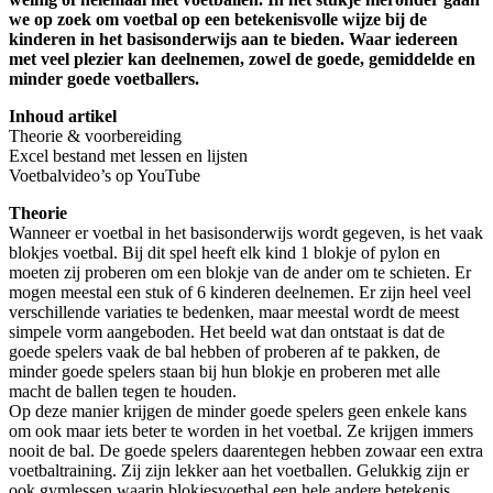
we op zoek om voetbal op een betekenisvolle wijze bij de
kinderen in het basisonderwijs aan te bieden. Waar iedereen
met veel plezier kan deelnemen, zowel de goede, gemiddelde en
minder goede voetballers.
Inhoud artikel
Theorie & voorbereiding
Excel bestand met lessen en lijsten
Voetbalvideo’s op YouTube
Theorie
Wanneer er voetbal in het basisonderwijs wordt gegeven, is het vaak
blokjes voetbal. Bij dit spel heeft elk kind 1 blokje of pylon en
moeten zij proberen om een blokje van de ander om te schieten. Er
mogen meestal een stuk of 6 kinderen deelnemen. Er zijn heel veel
verschillende variaties te bedenken, maar meestal wordt de meest
simpele vorm aangeboden. Het beeld wat dan ontstaat is dat de
goede spelers vaak de bal hebben of proberen af te pakken, de
minder goede spelers staan bij hun blokje en proberen met alle
macht de ballen tegen te houden.
Op deze manier krijgen de minder goede spelers geen enkele kans
om ook maar iets beter te worden in het voetbal. Ze krijgen immers
nooit de bal. De goede spelers daarentegen hebben zowaar een extra
voetbaltraining. Zij zijn lekker aan het voetballen. Gelukkig zijn er
ook gymlessen waarin blokjesvoetbal een hele andere betekenis