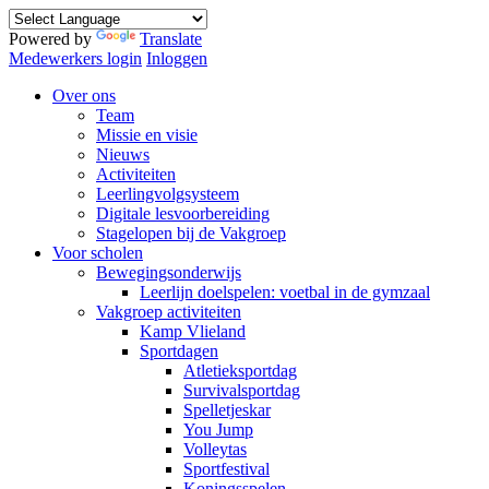
Powered by
Translate
Medewerkers login
Inloggen
Over ons
Team
Missie en visie
Nieuws
Activiteiten
Leerlingvolgsysteem
Digitale lesvoorbereiding
Stagelopen bij de Vakgroep
Voor scholen
Bewegingsonderwijs
Leerlijn doelspelen: voetbal in de gymzaal
Vakgroep activiteiten
Kamp Vlieland
Sportdagen
Atletieksportdag
Survivalsportdag
Spelletjeskar
You Jump
Volleytas
Sportfestival
Koningsspelen