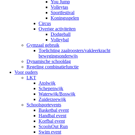
You Jump
Volleytas
Sportfestival
Koningsspelen
Circus
Overige activiteiten
Dodgeball
Volleybal
Gymzaal gebruik
Toelichting zaalroosters/vakleerkracht
bewegingsonderwijs
Dynamische schooldag
Regeling combinatiefunctie
Voor ouders
LKT
Atolwijk
Schepenwijk
Waterwijk/Boswijk
Zuiderzeewijk
Schoolsportevents
Basketbal event
Handbal event
Korfbal event
ScoolsOut Run
Swim event