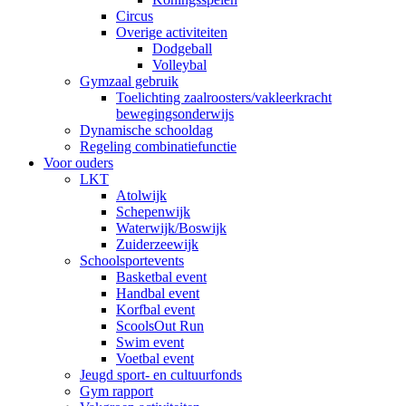
Circus
Overige activiteiten
Dodgeball
Volleybal
Gymzaal gebruik
Toelichting zaalroosters/vakleerkracht
bewegingsonderwijs
Dynamische schooldag
Regeling combinatiefunctie
Voor ouders
LKT
Atolwijk
Schepenwijk
Waterwijk/Boswijk
Zuiderzeewijk
Schoolsportevents
Basketbal event
Handbal event
Korfbal event
ScoolsOut Run
Swim event
Voetbal event
Jeugd sport- en cultuurfonds
Gym rapport