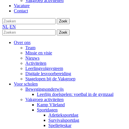
Vakgroep activiteiten
Vacature
Contact
Zoek
NL
EN
Zoek
Over ons
Team
Missie en visie
Nieuws
Activiteiten
Leerlingvolgsysteem
Digitale lesvoorbereiding
Stagelopen bij de Vakgroep
Voor scholen
Bewegingsonderwijs
Leerlijn doelspelen: voetbal in de gymzaal
Vakgroep activiteiten
Kamp Vlieland
Sportdagen
Atletieksportdag
Survivalsportdag
Spelletjeskar